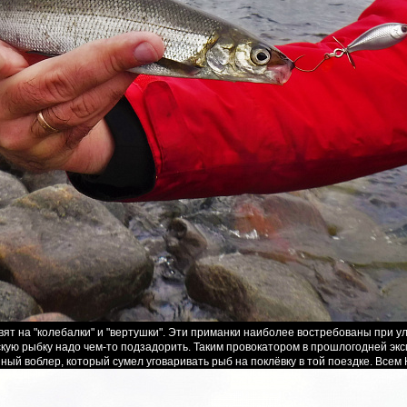
вят на "колебалки" и "вертушки". Эти приманки наиболее востребованы при ул
скую рыбку надо чем-то подзадорить. Таким провокатором в прошлогодней эк
енный воблер, который сумел уговаривать рыб на поклёвку в той поездке. Всем