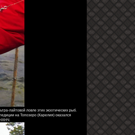
ьтра-лайтовой ловле этих экзотических рыб.
спедиции на Топозеро (Карелия) оказался
 НХНЧ.