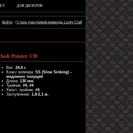
ЕТ
ДЛЯ ДИЛЕРОВ
Войти
/
Стань участником команды Lucky Craft
lash Pointer 130
Вес:
24,0 г.
Класс воблера:
SS (Slow Sinking) –
медленно тонущий
Длина:
130 мм.
Тройник:
#4, #4
Хвост. тройник:
#4
Заглубление:
1,8-2,1 м.