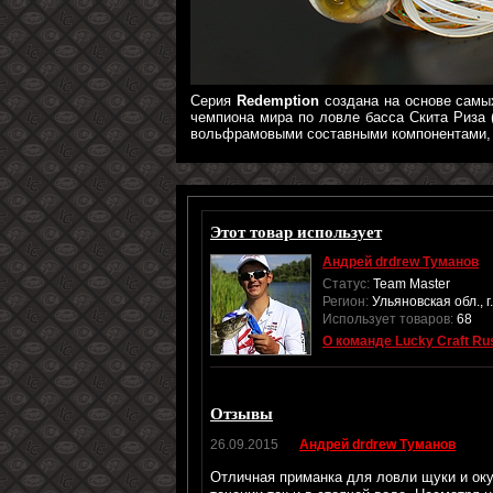
Серия
Redemption
создана на основе самых
чемпиона мира по ловле басса Скита Риза
вольфрамовыми составными компонентами, о
Этот товар использует
Андрей drdrew Туманов
Статус:
Team Master
Регион:
Ульяновская обл., 
Использует товаров:
68
О команде Lucky Craft Ru
Отзывы
26.09.2015
Андрей drdrew Туманов
Отличная приманка для ловли щуки и оку