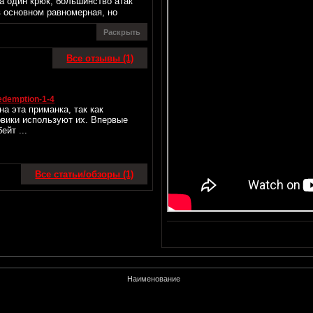
на один крюк, большинство атак
 основном равномерная, но
Раскрыть
Все отзывы (1)
demption-1-4
а эта приманка, так как
вики используют их. Впервые
ейт ...
Все статьи/обзоры (1)
Наименование