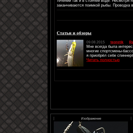
течении так и в стоячей воде. Несмотря 
заканчиваются поимкой рыбы. Проводка в
Статьи и обзоры
09.08.2015
teoretik
Re
Мне всегда была интересн
многие спортсмены-бассо
я приобрёл себе спиннерб
Читать полностью
Изображение