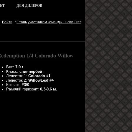
ЕТ
ДЛЯ ДИЛЕРОВ
Войти
/
Стань участником команды Lucky Craft
edemption 1/4 Colorado Willow
Вес:
7,0 г.
Класс:
спиннербейт
Лепесток 1:
Colorado #1
Лепесток 2:
WillowLeaf #4
Крючок:
#3/0
Рабочий горизонт:
0,3-0,6 м.