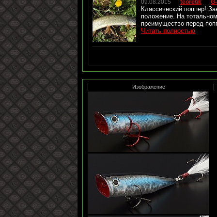
09.08.2015
teoretik
G-
Классический поппер! За
положение. На тотально
преимущество перед попп
Читать полностью
Изображение