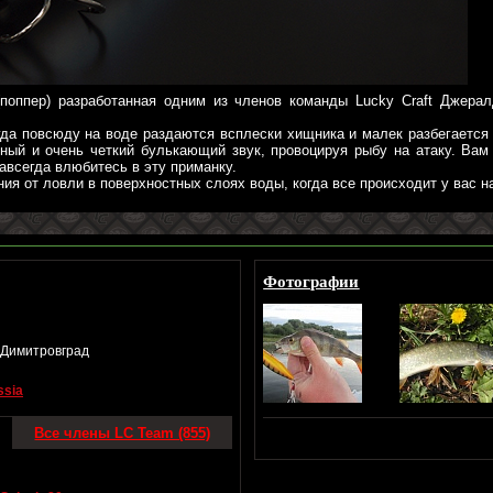
(поппер) разработанная одним из членов команды Lucky Craft Джер
гда повсюду на воде раздаются всплески хищника и малек разбегается 
рный и очень четкий булькающий звук, провоцируя рыбу на атаку. Вам
авсегда влюбитесь в эту приманку.
я от ловли в поверхностных слоях воды, когда все происходит у вас на
Фотографии
г.Димитровград
ssia
Все члены LC Team (855)