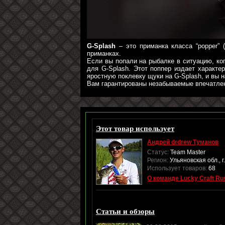
G-Splash
– это приманка класса “popper” 
приманках.
Если вы попали на рыбалке в ситуацию, ко
для G-Splash. Этот поппер издает характе
яростную поклевку щуки на G-Splash, и вы н
Вам гарантированы незабываемые впечатлени
Этот товар использует
Андрей drdrew Туманов
Статус:
Team Master
Регион:
Ульяновская обл., 
Использует товаров:
68
О команде Lucky Craft Ru
Статьи и обзоры