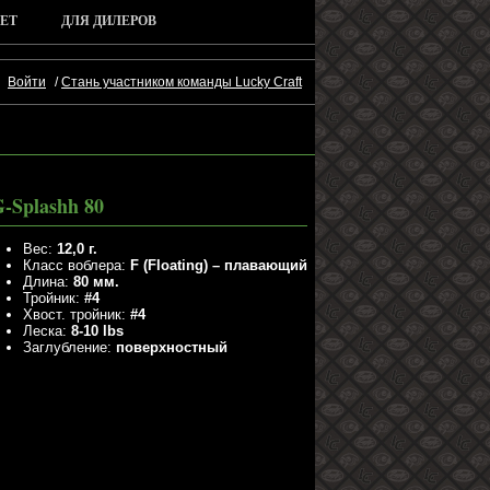
ЕТ
ДЛЯ ДИЛЕРОВ
Войти
/
Стань участником команды Lucky Craft
-Splashh 80
Вес:
12,0 г.
Класс воблера:
F (Floating) – плавающий
Длина:
80 мм.
Тройник:
#4
Хвост. тройник:
#4
Леска:
8-10 lbs
Заглубление:
поверхностный